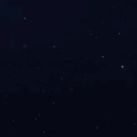
党建品牌
信息披露cs
联系方式
党建园地
官方小红书
官方微信
官方微博
网站设计：
赛门仕博