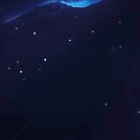
米兰MILAN(中国)
水暖毯
温度恒定舒
思念心知道，温度我知道
走进米兰MILAN(中国)
产品中心