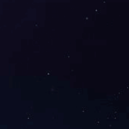
安心睡眠。
天已冷，电热毯上岗，您家的安全吗？
公司党建
投资者关系
米兰MILAN(中国)