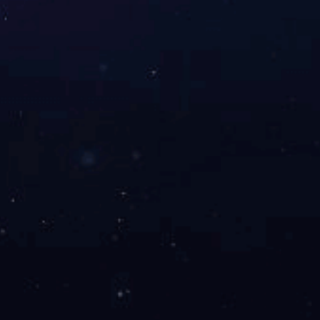
米兰MILAN(中国)新闻
公益活动
服务承诺
行业动态
营销网点
企业公告
售后网点
视频专区
常见问题
员工活动
产品说明书
地址 >
海外业务接洽 >
成都市武侯区武侯大道顺江段73号
028-61812305
了解更多
ghts Reserved.
蜀ICP备12026830号-2
巨潮网
RUIANBAO