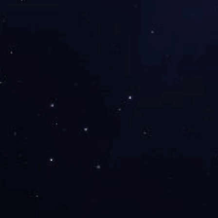
集团介绍
米兰网页版取暖用品
领导关怀
米兰网页版杀虫用品
企业荣誉
米兰网页版健康用品
大事记
米兰网页版清洁用品
党委书记致辞
家宠用品
集团品牌
米兰网页版智能产品
全国免费服务电话 >
企业采购电话 >
400-850-1661
028-85373632/30
©2022 成都米兰MILAN(中国)电器(集团)股份有限公司 All Ri