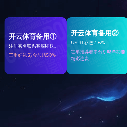
米兰MILAN(中国)
口罩
设计符合亚洲
“流犯”作案，气温变坏！