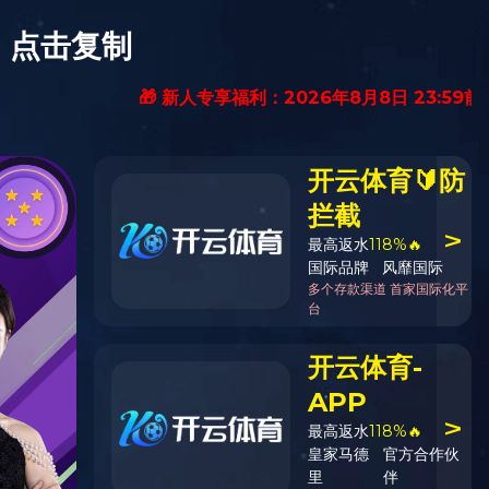
投资者
米兰
EN
关系
MILAN(中国)
心、众志成城的决心和科学有力的措
！
疫情并没有远去，不能放松警惕！
戴好